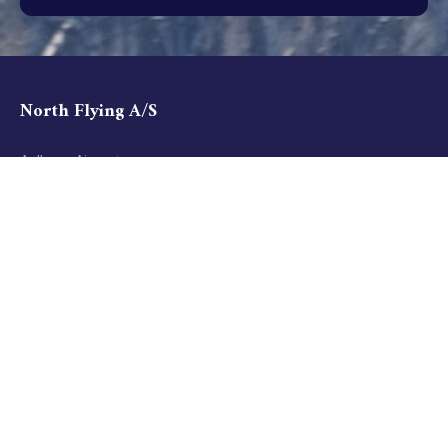
North Flying A/S
Aalborg Airport
Lufthavnsvej 48
DK-9400 Nørresundby
Denmark
CVR 14681191
Info@northflying.com
Services