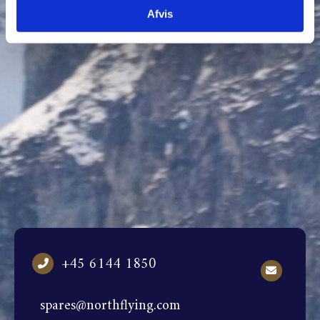
Afvis
+45 6144 1850
spares@northflying.com