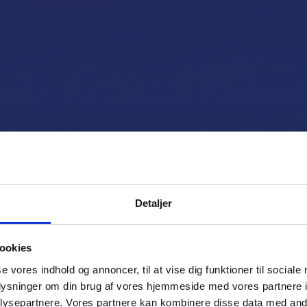
irchild Metroli
Detaljer
ookies
se vores indhold og annoncer, til at vise dig funktioner til sociale
xifly til grupper op til 19 passagerer. Hurti
oplysninger om din brug af vores hjemmeside med vores partnere i
transport med flyvehastighed på 550 km/t.
ysepartnere. Vores partnere kan kombinere disse data med andr