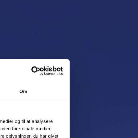
ner
Om
 medier og til at analysere
g og effektiv
nden for sociale medier,
e oplysninger, du har givet