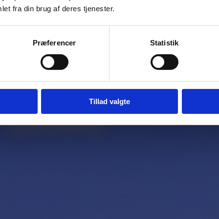
et fra din brug af deres tjenester.
19
550
Præferencer
Statistik
PASSENGERS
KM/H SPEED
Tillad valgte
Request Quote
+45 96 32 29 00