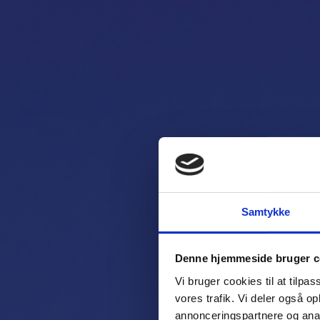
Citat
Samtykke
Denne hjemmeside bruger c
Vi bruger cookies til at tilpas
Fuldt udst
vores trafik. Vi deler også 
dedikeret
annonceringspartnere og anal