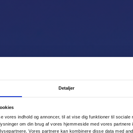
ion III Ambulan
Detaljer
ookies
se vores indhold og annoncer, til at vise dig funktioner til sociale
yret ambulancefly med avanceret medicins
oplysninger om din brug af vores hjemmeside med vores partnere i
 plads til patient, medicinsk personale og 
ysepartnere. Vores partnere kan kombinere disse data med andr