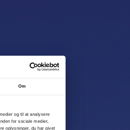
ce Jet
Om
 medier og til at analysere
k udstyr og
nden for sociale medier,
pårørende.
e oplysninger, du har givet