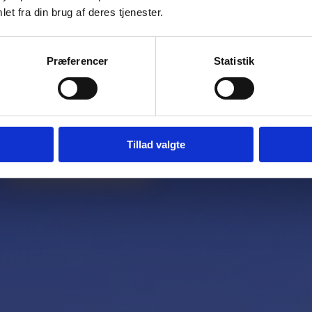
et fra din brug af deres tjenester.
8
850
Præferencer
Statistik
PASSAGERER
KM/T HASTIGHED
Tillad valgte
Anmod om tilbud
+45 96 32 29 00