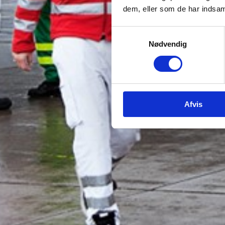
dem, eller som de har indsaml
Samtykkevalg
Nødvendig
Afvis